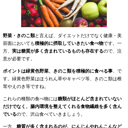
野菜・きのこ類
と言えば、ダイエットだけでなく健康・美
容面においても
積極的に摂取していきたい食べ物
です。一
方、
実は糖質が多く含まれているものも存在する
ので、注
意が必要です。
ポイントは緑黄色野菜、きのこ類を積極的に食べる事
、で
す。緑黄色野菜はほうれん草やキャベツ等、きのこ類は椎
茸やえのき等ですね。
これらの種類の食べ物には
糖類がほとんど含まれていない
だけでなく、腸内環境を整えてくれる食物繊維を多く含ん
でいる
ので、沢山食べていきましょう。
一方、
糖質が多く含まれるのが、にんじんやれんこんなど