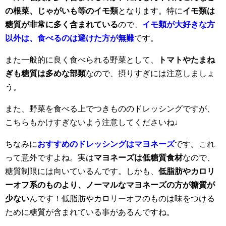
の根菜、じゃがいも等のイモ類
となります。特に
イモ類は
糖質が非常に多く含まれている
ので、
イモ類が大好きな方
以外は、食べるのは避けた方が無難
です。
また一般的に良く食べられる野菜として、
トマトやたまね
ぎも糖質は多めな部類
なので、摂りすぎには注意しましょ
う。
また、野菜を食べる上でつきもののドレッシングですが、
こちらもかけすぎないよう注意してくださいね♩
ちなみに
おすすめのドレッシングはマヨネーズ
です。これ
って
意外ですよね。実は
マヨネーズは低糖質食材
なので、
糖質制限には向いているんです。しかも、
低脂肪やカロリ
ーオフ系のものより、ノーマルなマヨネーズの方が糖質が
少ない
んです！低脂肪やカロリーオフのものは味をつける
ために糖質が含まれている事があるんですね。