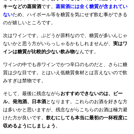
キーなどの蒸留酒
です。
蒸留酒には全く糖質が含まれてい
ない
ため、ハイボール等を糖質を気にせず飲む事ができる
のが嬉しいところです。
次はワインです。ぶどうが原料なので、糖質が多いんじゃ
ないかと思う方がいらっしゃるかもしれませんが、
実はワ
インは糖質が比較的少ない飲み物
なんです。
ワインの中でも赤ワインでかつ辛口のものだと、さらに糖
質は少な目です。とはいえ低糖質食材とは言えないので飲
みすぎは禁物です。
そして、最後に残念ながら
おすすめできないのは、ビー
ル、発泡酒、日本酒
となります。これらのお酒を好きな方
は多いかと思いますが、残念ながらこちらのお酒は極力避
けた方が良いです。
飲むにしても本当に最初の一杯程度に
収めるようにしましょう
。