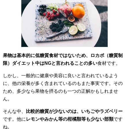
果物は基本的に低糖質食材ではないため、ロカボ（糖質制
限）ダイエット中はNGと言われることの多い
食材です。
しかし、一般的に健康や美容に良いと言われているよう
に、
他の栄養が多く含まれている
のもまた事実です。その
ため、
多少なら
果物を摂るのも一つの正解かもしれませ
ん。
そんな中、
比較的糖質が少ないのは、
いちごやラズベリー
です。他に
レモンやみかん等の柑橘類
等も少ない部類
です
ね。