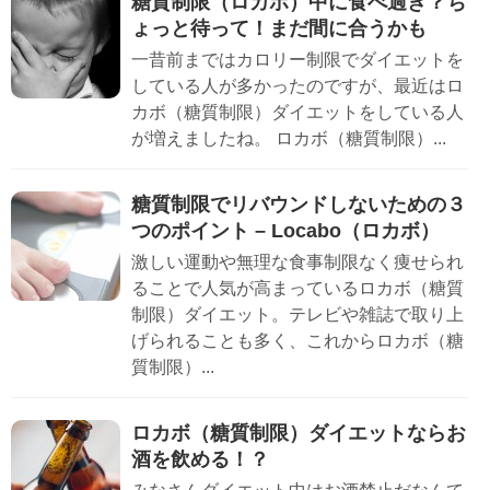
糖質制限（ロカボ）中に食べ過ぎ？ち
ょっと待って！まだ間に合うかも
一昔前まではカロリー制限でダイエットを
している人が多かったのですが、最近はロ
カボ（糖質制限）ダイエットをしている人
が増えましたね。 ロカボ（糖質制限）...
糖質制限でリバウンドしないための３
つのポイント – Locabo（ロカボ）
激しい運動や無理な食事制限なく痩せられ
ることで人気が高まっているロカボ（糖質
制限）ダイエット。テレビや雑誌で取り上
げられることも多く、これからロカボ（糖
質制限）...
ロカボ（糖質制限）ダイエットならお
酒を飲める！？