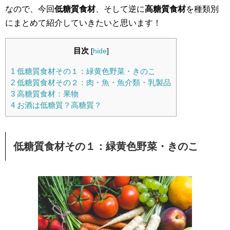
なので、今回
低糖質食材
、そして逆に
高糖質食材
を種類別
にまとめて紹介していきたいと思います！
目次
[
hide
]
1
低糖質食材その１：緑黄色野菜・きのこ
2
低糖質食材その２：肉・魚・魚介類・乳製品
3
高糖質食材：果物
4
お酒は低糖質？高糖質？
低糖質食材その１：緑黄色野菜・きのこ