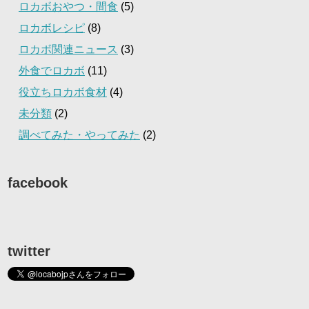
ロカボおやつ・間食
(5)
ロカボレシピ
(8)
ロカボ関連ニュース
(3)
外食でロカボ
(11)
役立ちロカボ食材
(4)
未分類
(2)
調べてみた・やってみた
(2)
facebook
twitter