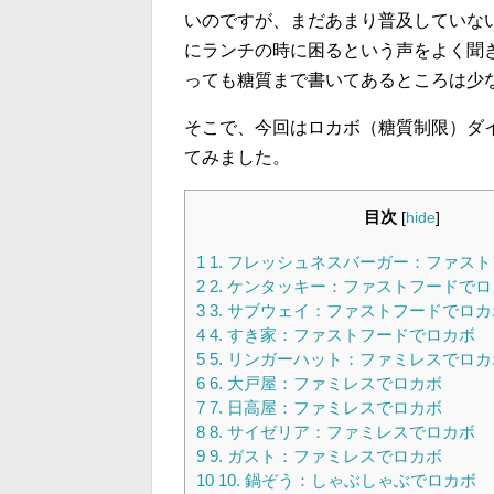
いのですが、まだあまり普及していな
にランチの時に困るという声をよく聞
っても糖質まで書いてあるところは少
そこで、今回はロカボ（糖質制限）ダ
てみました。
目次
[
hide
]
1
1. フレッシュネスバーガー：ファス
2
2. ケンタッキー：ファストフードで
3
3. サブウェイ：ファストフードでロカ
4
4. すき家：ファストフードでロカボ
5
5. リンガーハット：ファミレスでロカ
6
6. 大戸屋：ファミレスでロカボ
7
7. 日高屋：ファミレスでロカボ
8
8. サイゼリア：ファミレスでロカボ
9
9. ガスト：ファミレスでロカボ
10
10. 鍋ぞう：しゃぶしゃぶでロカボ