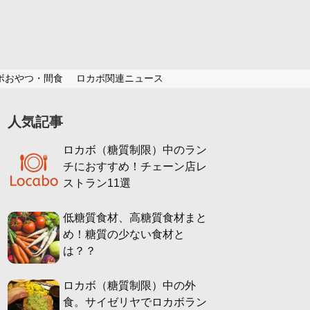
ボおやつ・間食
ロカボ関連ニュース
人気記事
ロカボ（糖質制限）中のラン
チにおすすめ！チェーン店レ
ストラン11選
低糖質食材、高糖質食材まと
め！糖質の少ない食材と
は？？
ロカボ（糖質制限）中の外
食。サイゼリヤでロカボラン