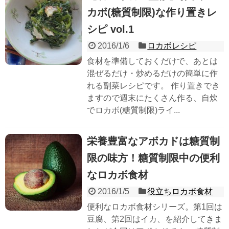
カボ(糖質制限)な作り置きレ
シピ vol.1
2016/1/6
ロカボレシピ
食材を準備しておくだけで、あとは
混ぜるだけ・炒めるだけの簡単に作
れる副菜レシピです。 作り置きでき
ますので週末にたくさん作る、自炊
でロカボ(糖質制限)ライ...
栄養豊富なアボカドは糖質制
限の味方！糖質制限中の便利
なロカボ食材
2016/1/5
役立ちロカボ食材
便利なロカボ食材シリーズ。第1回は
豆腐、第2回はイカ、を紹介してきま