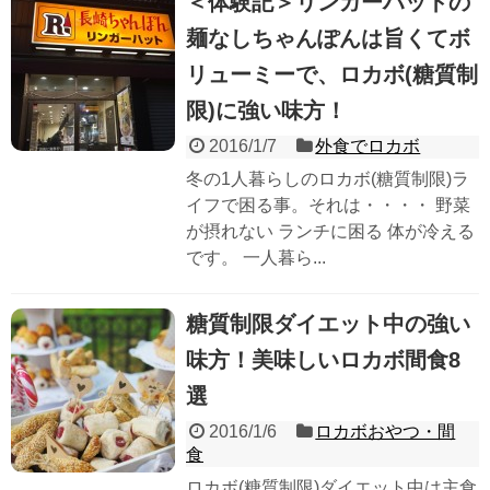
＜体験記＞リンガーハットの
麺なしちゃんぽんは旨くてボ
リューミーで、ロカボ(糖質制
限)に強い味方！
2016/1/7
外食でロカボ
冬の1人暮らしのロカボ(糖質制限)ラ
イフで困る事。それは・・・・ 野菜
が摂れない ランチに困る 体が冷える
です。 一人暮ら...
糖質制限ダイエット中の強い
味方！美味しいロカボ間食8
選
2016/1/6
ロカボおやつ・間
食
ロカボ(糖質制限)ダイエット中は主食