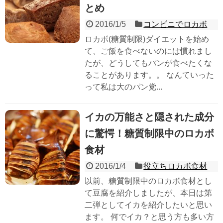
とめ
2016/1/5
コンビニでロカボ
ロカボ(糖質制限)ダイエットを始め
て、ご飯を食べないのには慣れまし
たが、どうしてもパンが食べたくな
ることがあります。。 なんていった
って私は大のパン党...
イカの万能さと隠された成分
に驚愕！糖質制限中のロカボ
食材
2016/1/4
役立ちロカボ食材
以前、糖質制限中のロカボ食材とし
て豆腐を紹介しましたが、本日は第
二弾としてイカを紹介したいと思い
ます。 何でイカ？と思う方も多い方