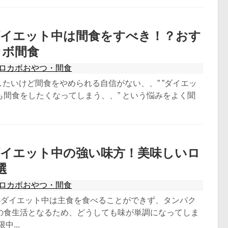
ダイエット中は間食をすべき！？おす
カボ間食
ロカボおやつ・間食
したいけど間食をやめられる自信がない、、” ”ダイエッ
も間食をしたくなってしまう、、” という悩みをよく聞
゙イエット中の強い味方！美味しいロ
選
ロカボおやつ・間食
限)ダイエット中は主食を食べることができず、タンパク
の食生活となるため、どうしても味が単調になってしま
中...