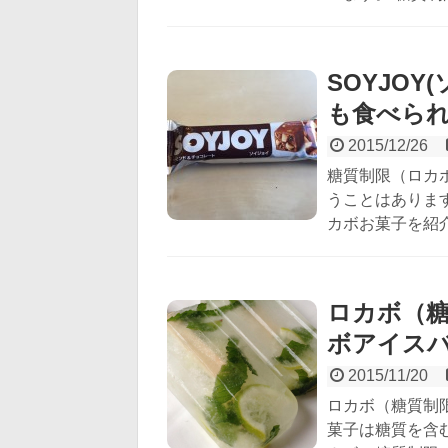
SOYJO
も食べら
2015/12/26
糖質制限（ロカ
うことはありま
カボお菓子を紹介し
ロカボ（
ボアイス
2015/11/20
ロカボ（糖質制
菓子は糖質を含