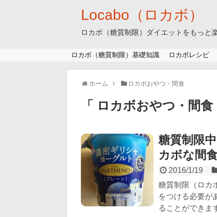
Locabo（ロカボ）
ロカボ（糖質制限）ダイエットをもっと
ロカボ（糖質制限）基礎知識
ロカボレシピ
ホーム
ロカボおやつ・間食
「 ロカボおやつ・間食
糖質制限
カボな間
2016/1/19
糖質制限（ロカ
をつける必要が
ることができます！