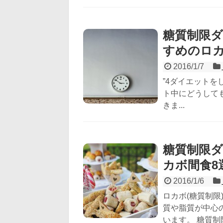
糖質制限
すめのロ
2016/1/7
”4ダイエットを
ト中にどうして
きま...
糖質制限タ
カボ間食8
2016/1/6
ロカボ(糖質制
質や脂質が中心
います。 糖質制限