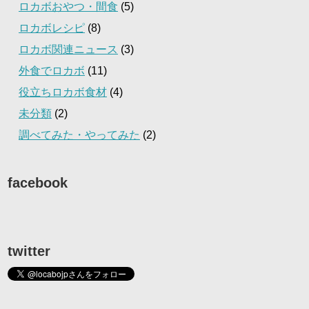
ロカボおやつ・間食
(5)
ロカボレシピ
(8)
ロカボ関連ニュース
(3)
外食でロカボ
(11)
役立ちロカボ食材
(4)
未分類
(2)
調べてみた・やってみた
(2)
facebook
twitter