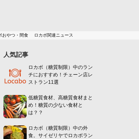
ボおやつ・間食
ロカボ関連ニュース
人気記事
ロカボ（糖質制限）中のラン
チにおすすめ！チェーン店レ
ストラン11選
低糖質食材、高糖質食材まと
め！糖質の少ない食材と
は？？
ロカボ（糖質制限）中の外
食。サイゼリヤでロカボラン