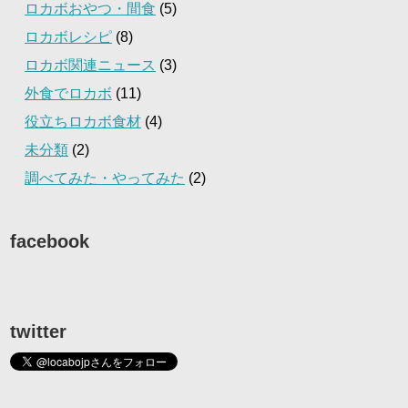
ロカボおやつ・間食
(5)
ロカボレシピ
(8)
ロカボ関連ニュース
(3)
外食でロカボ
(11)
役立ちロカボ食材
(4)
未分類
(2)
調べてみた・やってみた
(2)
facebook
twitter